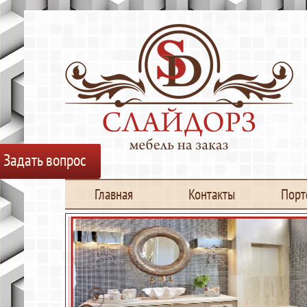
Задать вопрос
Главная
Контакты
Порт
О нас
Кухни
Сотрудни
Библиот
Гардеро
Перегоро