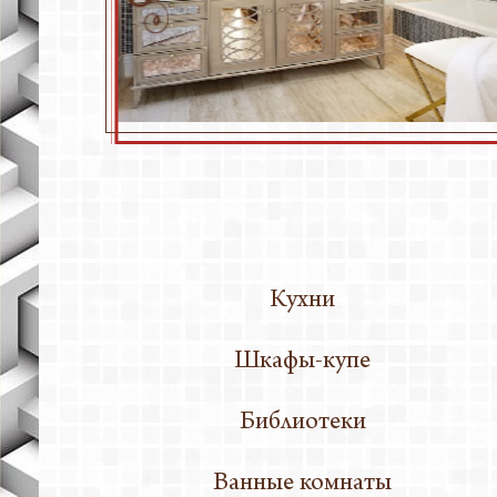
Фасады
Кабинет
Конфере
Матрацы
Подокон
Спальни
Столы
Торговое
Шкафы
Кухни
Элементы
Шкафы-купе
Библиотеки
Ванные комнаты