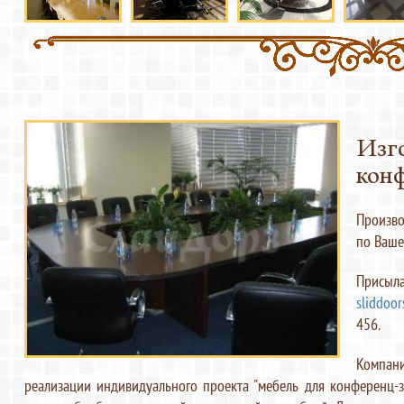
Изг
конф
Произво
по Ваше
Присыл
sliddoo
456.
Компан
реализации индивидуального проекта "мебель для конференц-за