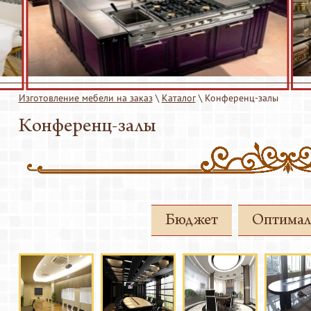
Гостиные
Детские комнаты
нц-залы
Кровати
Офисная мебель
ники
Прихожие
Изготовление мебели на заказ
\
Каталог
\
Конференц-залы
Стеллажи
Конференц-залы
Стулья
 оборудование
Тумбы
Для баров и ресторанов
 декора
Бюджет
Оптимал