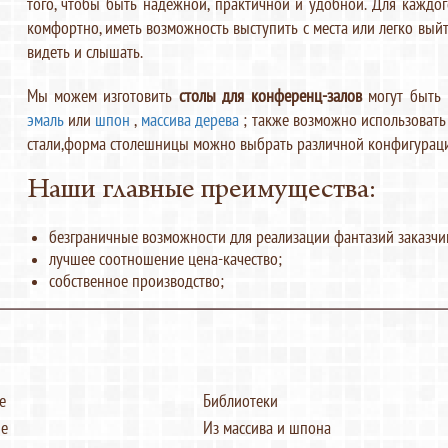
того, чтобы быть надежной, практичной и удобной. Для каждог
комфортно, иметь возможность выступить с места или легко выйт
видеть и слышать.
Мы можем изготовить
столы для конференц-залов
могут быть 
эмаль
или
шпон
,
массива дерева
; также возможно использовать
стали,форма столешницы можно выбрать различной конфигураци
Наши главные преимущества:
безграничные возможности для реализации фантазий заказчи
лучшее соотношение цена-качество;
собственное производство;
е
Библиотеки
е
Из массива и шпона